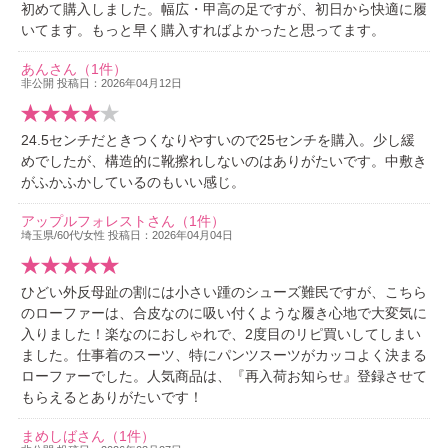
初めて購入しました。幅広・甲高の足ですが、初日から快適に履
いてます。もっと早く購入すればよかったと思ってます。
あんさん（1件）
非公開 投稿日：2026年04月12日
24.5センチだときつくなりやすいので25センチを購入。少し緩
めでしたが、構造的に靴擦れしないのはありがたいです。中敷き
がふかふかしているのもいい感じ。
アップルフォレストさん（1件）
埼玉県/60代/女性 投稿日：2026年04月04日
ひどい外反母趾の割には小さい踵のシューズ難民ですが、こちら
のローファーは、合皮なのに吸い付くような履き心地で大変気に
入りました！楽なのにおしゃれで、2度目のリピ買いしてしまい
ました。仕事着のスーツ、特にパンツスーツがカッコよく決まる
ローファーでした。人気商品は、『再入荷お知らせ』登録させて
もらえるとありがたいです！
まめしばさん（1件）