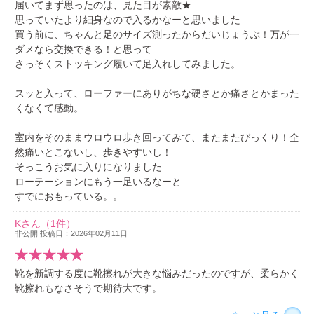
届いてまず思ったのは、見た目が素敵★
思っていたより細身なので入るかなーと思いました
買う前に、ちゃんと足のサイズ測ったからだいじょうぶ！万が一
ダメなら交換できる！と思って
さっそくストッキング履いて足入れしてみました。
スッと入って、ローファーにありがちな硬さとか痛さとかまった
くなくて感動。
室内をそのままウロウロ歩き回ってみて、またまたびっくり！全
然痛いとこないし、歩きやすいし！
そっこうお気に入りになりました
ローテーションにもう一足いるなーと
すでにおもっている。。
Kさん（1件）
非公開 投稿日：2026年02月11日
靴を新調する度に靴擦れが大きな悩みだったのですが、柔らかく
靴擦れもなさそうで期待大です。