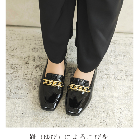
趾
によろこびを
（ゆび）