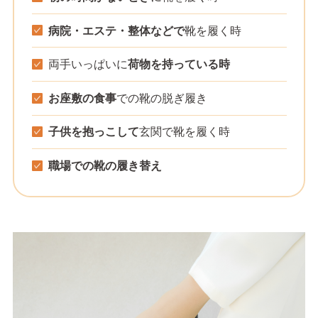
病院・エステ・整体などで
靴を履く時
両手いっぱいに
荷物を持っている時
お座敷の食事
での靴の脱ぎ履き
子供を抱っこして
玄関で靴を履く時
職場での靴の履き替え